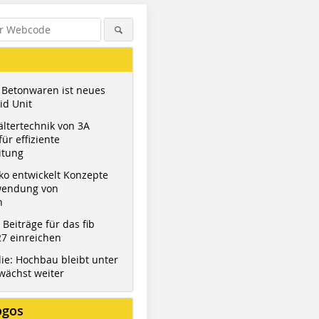
 Betonwaren ist neues
id Unit
ltertechnik von 3A
ür effiziente
itung
ko entwickelt Konzepte
wendung von
n
t Beiträge für das fib
7 einreichen
ie: Hochbau bleibt unter
wächst weiter
ogos