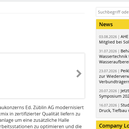
News
AHE
03.08.2026 |
Mitglied bei Sol
Behä
31.07.2026 |
Wassertechnik f
Wasseraufbere
Peik
23.07.2026 |
zur Wiederver
Verbundträger
Jetz
20.07.2026 |
Symposium 202
Stud
16.07.2026 |
aukonzerns Ed. Züblin AG modernisiert
Druck, Tiefbau 
 in zertifizierter Qualität liefern zu
nlage um eine zusätzliche Halle
Company L
rbeitsstationen zu optimieren und die