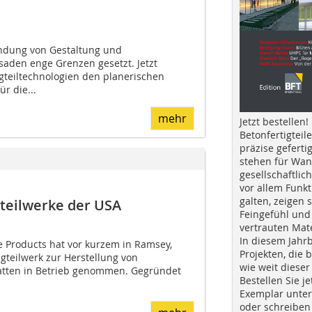
indung von Gestaltung und
saden enge Grenzen gesetzt. Jetzt
gteiltechnologien den planerischen
ür die...
mehr
Jetzt bestellen!
Betonfertigteil
präzise geferti
stehen für Wan
gesellschaftlic
vor allem Funkt
galten, zeigen s
teilwerke der USA
Feingefühl und
vertrauten Mat
In diesem Jahr
e Products hat vor kurzem in Ramsey,
Projekten, die 
gteilwerk zur Herstellung von
wie weit dieser
tten in Betrieb genommen. Gegründet
Bestellen Sie je
Exemplar unte
oder schreiben 