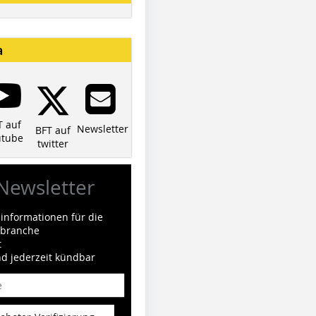
a
T auf
Newsletter
BFT auf
utube
twitter
Newsletter
informationen für die
ilbranche
t
nd jederzeit kündbar