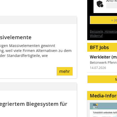
Anti-R
» J
Beispiele, Hinweis
Widerruf
ssivelemente
chigen Massivelementen gewinnt
BFT Jobs
 weil viele Firmen Alternativen zu dem
er Standardfertigteile, wie
Werkleiter (m
Betonwerk Pfen
14.07.2026
mehr
Media-Info
egriertem Biegesystem für