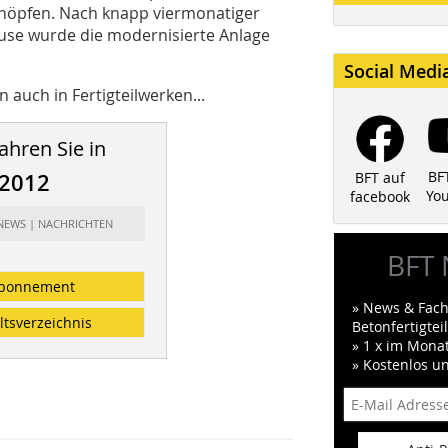
chöpfen. Nach knapp viermonatiger
ause wurde die modernisierte Anlage
Social Medi
auch in Fertigteilwerken...
ahren Sie in
BF
/2012
BFT auf
Yo
facebook
 NEWS | NACHRICHTEN
BFT 
bonnement
» News & Fach
ltsverzeichnis
Betonfertigte
» 1 x im Mona
» Kostenlos u