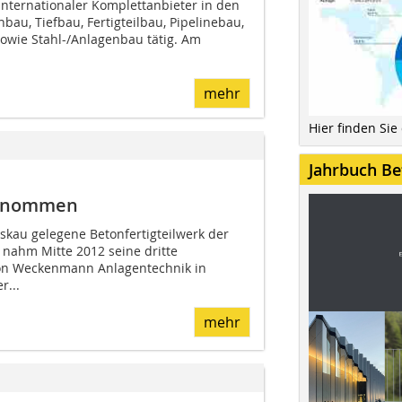
internationaler Komplettanbieter in den
au, Tiefbau, Fertigteilbau, Pipelinebau,
owie Stahl-/Anlagenbau tätig. Am
mehr
Hier finden Sie
Jahrbuch Be
 genommen
kau gelegene Betonfertigteilwerk der
 nahm Mitte 2012 seine dritte
on Weckenmann Anlagentechnik in
r...
mehr