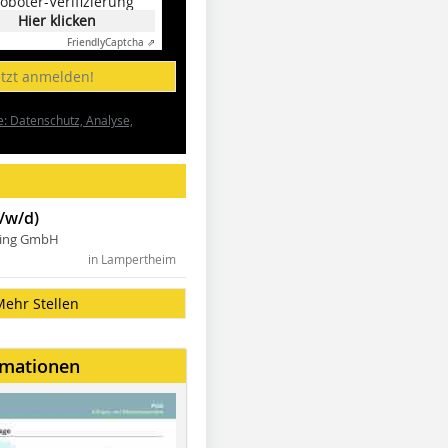
oboter-Verifizierung
Hier klicken
Friendly
Captcha ⇗
etzt anmelden!
e: Datenschutz, Analyse,
/w/d)
ning GmbH
in Lampertheim
Mehr Stellen
rmationen