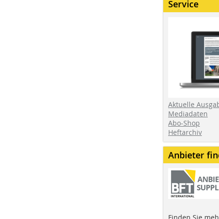
Service
Aktuelle Ausga
Mediadaten
Abo-Shop
Heftarchiv
Anbieter fi
Finden Sie mehr