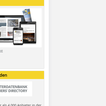
be
nden
 als 4.000 Anbieter in der