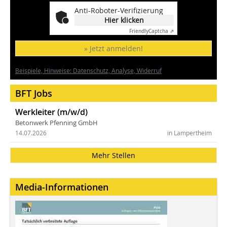
Anti-Roboter-Verifizierung
Hier klicken
Friendly
Captcha ⇗
» Jetzt anmelden!
Beispiele, Hinweise: Datenschutz, Analyse, Widerruf
BFT Jobs
Werkleiter (m/w/d)
Betonwerk Pfenning GmbH
14.07.2026
in Lampertheim
Mehr Stellen
Media-Informationen