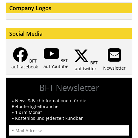
Company Logos
Social Media
BFT
BFT
BFT
auf Youtube
auf facebook
Newsletter
auf twitter
BFT Newsletter
» News & Fachinformationen für die
Betonfertigteilbranche
» 1 x im Monat
» Kostenlos und jederzeit kündbar