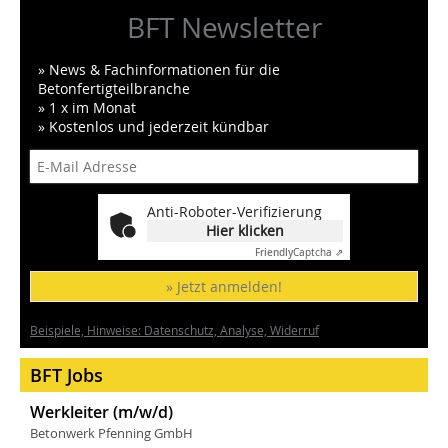
BFT Newsletter
» News & Fachinformationen für die
Betonfertigteilbranche
» 1 x im Monat
» Kostenlos und jederzeit kündbar
Anti-Roboter-Verifizierung
Hier klicken
Friendly
Captcha ⇗
» Jetzt anmelden!
Beispiele, Hinweise: Datenschutz, Analyse, Widerruf
BFT Jobs
Werkleiter (m/w/d)
Betonwerk Pfenning GmbH