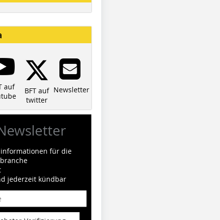
a
T auf
Newsletter
BFT auf
utube
twitter
Newsletter
informationen für die
ilbranche
t
nd jederzeit kündbar