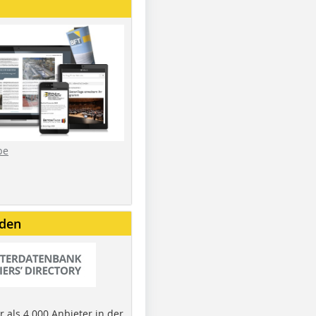
be
nden
 als 4.000 Anbieter in der