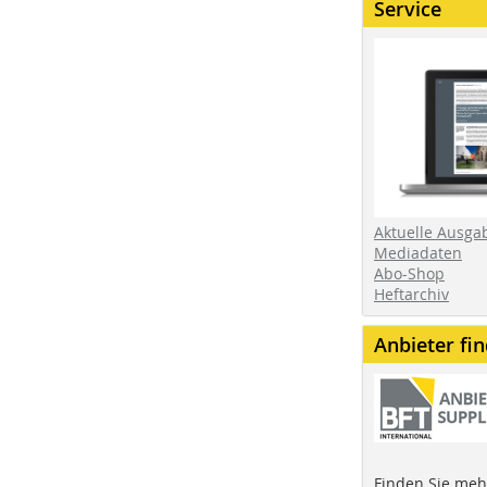
Service
Aktuelle Ausga
Mediadaten
Abo-Shop
Heftarchiv
Anbieter fi
Finden Sie mehr