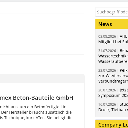
News
AHE
03.08.2026 |
Mitglied bei Sol
Behä
31.07.2026 |
Wassertechnik f
Wasseraufbere
Peik
23.07.2026 |
zur Wiederver
Verbundträger
Jetz
20.07.2026 |
Symposium 202
Cemex Beton-Bauteile GmbH
Stud
16.07.2026 |
 nicht aus, um ein Betonfertigteil in
Druck, Tiefbau 
 Der Hersteller braucht zusätzlich die
s Technique, kurz ATec. Sie belegt die
Company L