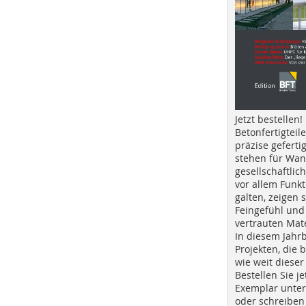
Jetzt bestellen!
Betonfertigteil
präzise geferti
stehen für Wan
gesellschaftlic
vor allem Funkt
galten, zeigen s
Feingefühl und
vertrauten Mat
In diesem Jahr
Projekten, die 
wie weit dieser
Bestellen Sie je
Exemplar unte
oder schreiben 