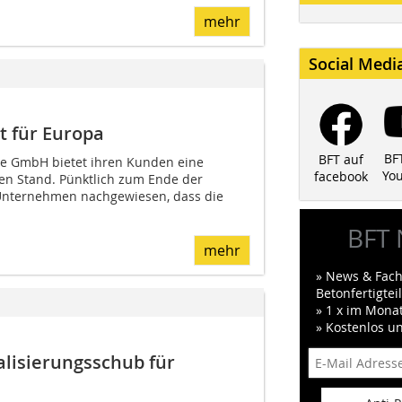
mehr
Social Medi
t für Europa
BF
BFT auf
le GmbH bietet ihren Kunden eine
Yo
facebook
en Stand. Pünktlich zum Ende der
 Unternehmen nachgewiesen, dass die
BFT 
mehr
» News & Fach
Betonfertigte
» 1 x im Mona
» Kostenlos u
alisierungsschub für