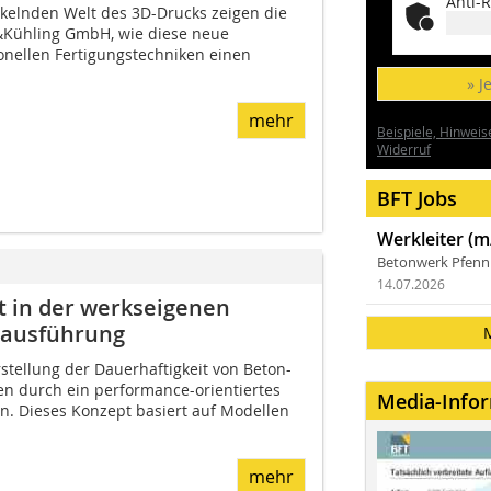
Anti-R
ckelnden Welt des 3D-Drucks zeigen die
&Kühling GmbH, wie diese neue
ionellen Fertigungstechniken einen
» J
mehr
Beispiele, Hinweis
Widerruf
BFT Jobs
Werkleiter (m
Betonwerk Pfen
14.07.2026
 in der werkseigenen
uausführung
rstellung der Dauerhaftigkeit von Beton-
n durch ein performance-orientiertes
Media-Info
n. Dieses Konzept basiert auf Modellen
mehr