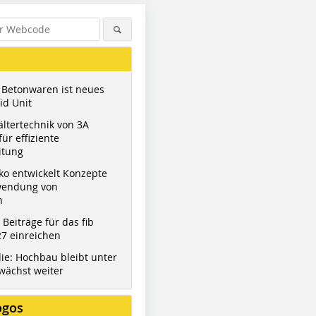
 Betonwaren ist neues
id Unit
ltertechnik von 3A
ür effiziente
itung
ko entwickelt Konzepte
wendung von
n
t Beiträge für das fib
7 einreichen
ie: Hochbau bleibt unter
wächst weiter
ogos