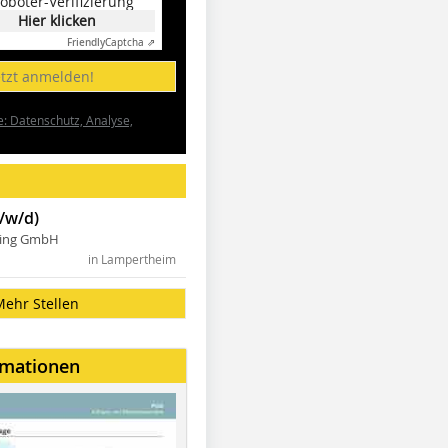
oboter-Verifizierung
Hier klicken
Friendly
Captcha ⇗
etzt anmelden!
e: Datenschutz, Analyse,
/w/d)
ning GmbH
in Lampertheim
Mehr Stellen
rmationen