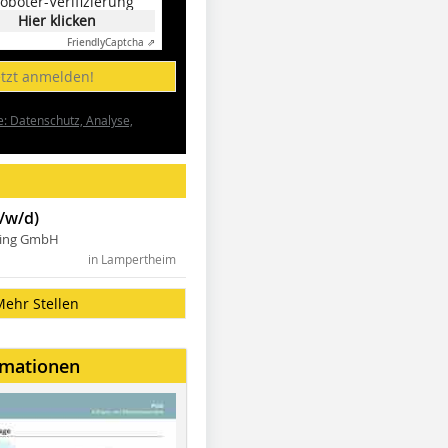
oboter-Verifizierung
Hier klicken
Friendly
Captcha ⇗
etzt anmelden!
e: Datenschutz, Analyse,
/w/d)
ning GmbH
in Lampertheim
Mehr Stellen
rmationen