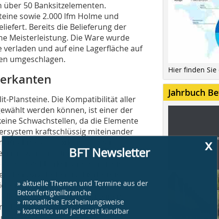
on über 50 Banksitzelementen.
eine sowie 2.000 lfm Holme und
liefert. Bereits die Belieferung der
sche Meisterleistung. Die Ware wurde
 verladen und auf eine Lagerfläche auf
fen umgeschlagen.
Hier finden Sie
perkanten
Jahrbuch Be
-Plansteine. Die Kompatibilität aller
sgewählt werden können, ist einer der
 keine Schwachstellen, da die Elemente
rsystem kraftschlüssig miteinander
x
umaßnahme auf Borkum – sogar
BFT Newsletter
egriert werden. Die eingesetzten
e gute Begehbarkeit und damit die
rs hervorzuheben ist hierbei die
» aktuelle Themen und Termine aus der
 sichere Begehung ohne Stolperkanten
Betonfertigteilbranche
r alle, die auf dem Deich mit einem
» monatliche Erscheinungsweise
Eine besonders ansprechende
» kostenlos und jederzeit kündbar
er Grau-Schwarz-Farbmischung