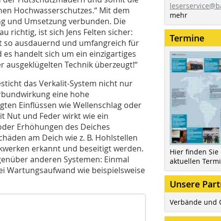
leserservice@b
hen Hochwasserschutzes.“ Mit dem
mehr
ng und Umsetzung verbunden. Die
richtig, ist sich Jens Felten sicher:
Termine
st so ausdauernd und umfangreich für
s handelt sich um ein einzigartiges
r ausgeklügelten Technik überzeugt!“
cht das Verkalit-System nicht nur
Verbundwirkung eine hohe
ten Einflüssen wie Wellenschlag oder
t Nut und Feder wirkt wie ein
 oder Erhöhungen des Deiches
häden am Deich wie z. B. Hohlstellen
ckwerken erkannt und beseitigt werden.
Hier finden Sie
egenüber anderen Systemen: Einmal
aktuellen Term
rlei Wartungsaufwand wie beispielsweise
Unsere Part
Verbände und 