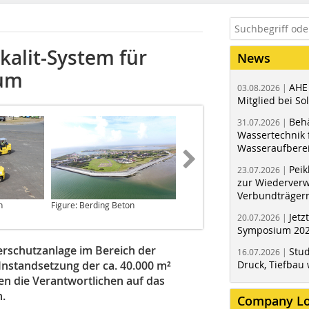
rkalit-System für
News
kum
AHE
03.08.2026 |
Mitglied bei Sol
Behä
31.07.2026 |
Wassertechnik f
Wasseraufbere
Peik
23.07.2026 |
zur Wiederver
Verbundträger
n
Figure: Berding Beton
Figure: Berding Beton
Jetz
20.07.2026 |
Symposium 202
erschutzanlage im Bereich der
Stud
16.07.2026 |
nstandsetzung der ca. 40.000 m²
Druck, Tiefbau 
n die Verantwortlichen auf das
n.
Company L