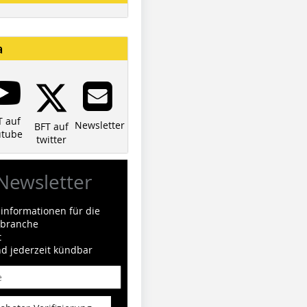
a
T auf
Newsletter
BFT auf
utube
twitter
Newsletter
informationen für die
ilbranche
t
nd jederzeit kündbar