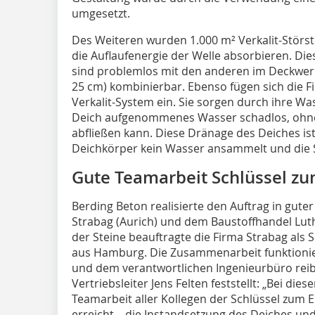
umgesetzt.
Des Weiteren wurden 1.000 m² Verkalit-Störste
die Auflaufenergie der Welle absorbieren. Die
sind problemlos mit den anderen im Deckwerk
25 cm) kombinierbar. Ebenso fügen sich die Fi
Verkalit-System ein. Sie sorgen durch ihre Wa
Deich aufgenommenes Wasser schadlos, ohne 
abfließen kann. Diese Dränage des Deiches ist
Deichkörper kein Wasser ansammelt und die St
Gute Teamarbeit Schlüssel zu
Berding Beton realisierte den Auftrag in gut
Strabag (Aurich) und dem Baustoffhandel Lut
der Steine beauftragte die Firma Strabag al
aus Hamburg. Die Zusammenarbeit funktionie
und dem verantwortlichen Ingenieurbüro reib
Vertriebsleiter Jens Felten feststellt: „Bei d
Teamarbeit aller Kollegen der Schlüssel zum 
erreicht – die Instandsetzung des Deiches un