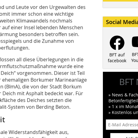
nd und Leute vor den Urgewalten des
omit immer schon eine wichtige
tweiten Klimawandels nochmals
Social Medi
 auf einer Insel lebenden Menschen
ärmung besonders betroffen sein.
esspiegels und die Zunahme von
erflutungen.
BF
BFT auf
lossen all diese Überlegungen in die
Yo
facebook
Sturmflutschutzmaßnahme wurde eine
ich“ vorgenommen. Dieser ist Teil
BFT 
er ehemaligen Borkumer Marineanlage
n (BImA), die von der Stadt Borkum
 Deich mit Asphalt bedeckt war. Für
» News & Fach
kfläche des Deiches setzten die
Betonfertigte
alit-System von Berding Beton.
» 1 x im Mona
» Kostenlos u
it
male Widerstandsfähigkeit aus,