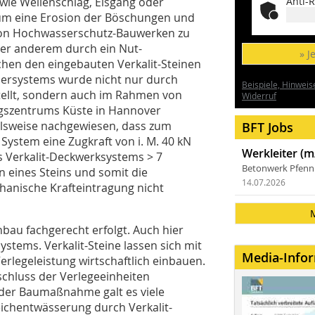
ie Wellenschlag, Eisgang oder
Anti-R
n, um eine Erosion der Böschungen und
von Hochwasserschutz-Bauwerken zu
nter anderem durch ein Nut-
» J
chen den eingebauten Verkalit-Steinen
edersystems wurde nicht nur durch
Beispiele, Hinweis
tellt, sondern auch im Rahmen von
Widerruf
gszentrums Küste in Hannover
ielsweise nachgewiesen, dass zum
BFT Jobs
System eine Zugkraft von i. M. 40 kN
Werkleiter (m
es Verkalit-Deckwerksystems > 7
Betonwerk Pfen
 eines Steins und somit die
14.07.2026
anische Krafteintragung nicht
nbau fachgerecht erfolgt. Auch hier
stems. Verkalit-Steine lassen sich mit
Media-Info
erlegeleistung wirtschaftlich einbauen.
schluss der Verlegeeinheiten
 der Baumaßnahme galt es viele
eichentwässerung durch Verkalit-