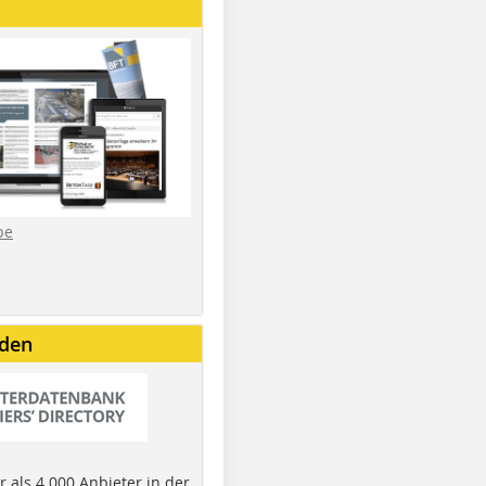
be
nden
 als 4.000 Anbieter in der