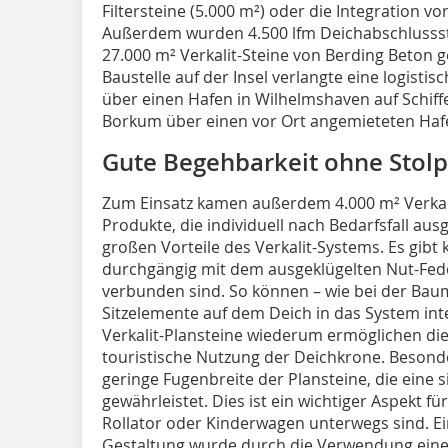
Filtersteine (5.000 m²) oder die Integration v
Außerdem wurden 4.500 lfm Deichabschlussst
27.000 m² Verkalit-Steine von Berding Beton ge
Baustelle auf der Insel verlangte eine logisti
über einen Hafen in Wilhelmshaven auf Schiffe
Borkum über einen vor Ort angemieteten Ha
Gute Begehbarkeit ohne Stol
Zum Einsatz kamen außerdem 4.000 m² Verkalit
Produkte, die individuell nach Bedarfsfall au
großen Vorteile des Verkalit-Systems. Es gibt
durchgängig mit dem ausgeklügelten Nut-Fede
verbunden sind. So können – wie bei der Ba
Sitzelemente auf dem Deich in das System int
Verkalit-Plansteine wiederum ermöglichen di
touristische Nutzung der Deichkrone. Besonde
geringe Fugenbreite der Plansteine, die eine
gewährleistet. Dies ist ein wichtiger Aspekt fü
Rollator oder Kinderwagen unterwegs sind. 
Gestaltung wurde durch die Verwendung ein