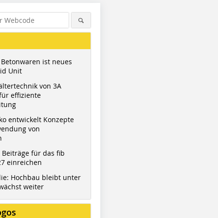
 Betonwaren ist neues
id Unit
ltertechnik von 3A
ür effiziente
itung
ko entwickelt Konzepte
wendung von
n
Figure: Berding Beton
Figure: Berding Beton
Figure: Be
t Beiträge für das fib
7 einreichen
ie: Hochbau bleibt unter
wächst weiter
ogos