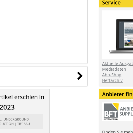
Service
Aktuelle Ausga
Mediadaten
Abo-Shop
Heftarchiv
Anbieter fi
tikel erschien in
/2023
rt: UNDERGROUND
UCTION | TIEFBAU
Finden Sie mehr