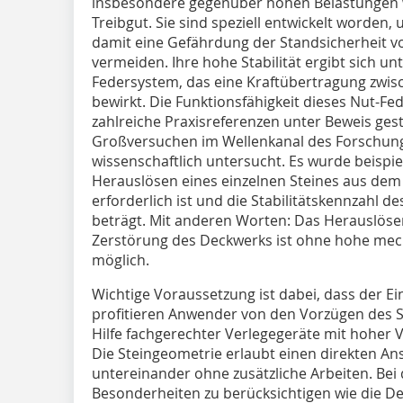
insbesondere gegenüber hohen Belastungen w
Treibgut. Sie sind speziell entwickelt worde
damit eine Gefährdung der Standsicherheit 
vermeiden. Ihre hohe Stabilität ergibt sich u
Federsystem, das eine Kraftübertragung zwis
bewirkt. Die Funktionsfähigkeit dieses Nut-F
zahlreiche Praxisreferenzen unter Beweis ges
Großversuchen im Wellenkanal des Forschun
wissenschaftlich untersucht. Es wurde beisp
Herauslösen eines einzelnen Steines aus dem 
erforderlich ist und die Stabilitätskennzahl d
beträgt. Mit anderen Worten: Das Herauslösen
Zerstörung des Deckwerks ist ohne hohe mech
möglich.
Wichtige Voraussetzung ist dabei, dass der Ei
profitieren Anwender von den Vorzügen des Sy
Hilfe fachgerechter Verlegegeräte mit hoher V
Die Steingeometrie erlaubt einen direkten An
untereinander ohne zusätzliche Arbeiten. Bei
Besonderheiten zu berücksichtigen wie die D