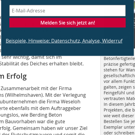
ine verbaut, die als „Wellenbrecher“
Melden Sie sich jetzt an!
se Steine mit einer Dicke von 30 cm
 verbauten Steindicken (12, 15, 18 und
ltersteine unten am Deich perfekt ins
Beispiele, Hinweise: Datenschutz, Analyse, Widerruf
sserdurchlässigkeit dafür, dass vom
eine Erosion zu verursachen, wieder
Jetzt bestellen!
 sehr wichtig, damit sich im
Betonfertigteil
abilität des Deiches erhalten bleibt.
präzise geferti
stehen für Wan
m Erfolg
gesellschaftlic
vor allem Funkt
galten, zeigen s
er Zusammenarbeit mit der Firma
Feingefühl und
hs (Wilhelmshaven). Mit der Verlegung
vertrauten Mat
s Subunternehmen die Firma Weseloh
In diesem Jahr
rte ebenfalls mit dem Auftraggeber
Projekten, die 
ungslos, wie Berding Beton
wie weit dieser
iesem Bauvorhaben war die gute
Bestellen Sie je
Exemplar unte
Erfolg. Gemeinsam haben wir unser Ziel
oder schreiben 
d der Flutschutzmauern und somit die