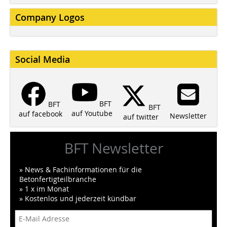
Company Logos
Social Media
BFT
BFT
BFT
auf Youtube
auf facebook
Newsletter
auf twitter
BFT Newsletter
» News & Fachinformationen für die
Betonfertigteilbranche
» 1 x im Monat
» Kostenlos und jederzeit kündbar