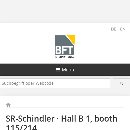
DE
EN
Menü
SR-Schindler · Hall B 1, booth
115/214