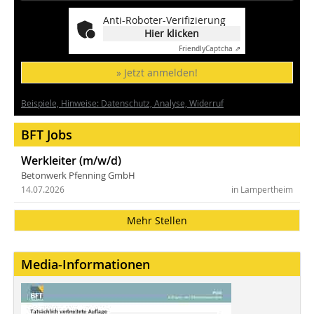
Anti-Roboter-Verifizierung
Hier klicken
Friendly
Captcha ⇗
» Jetzt anmelden!
Beispiele, Hinweise: Datenschutz, Analyse, Widerruf
BFT Jobs
Werkleiter (m/w/d)
Betonwerk Pfenning GmbH
14.07.2026
in Lampertheim
Mehr Stellen
Media-Informationen