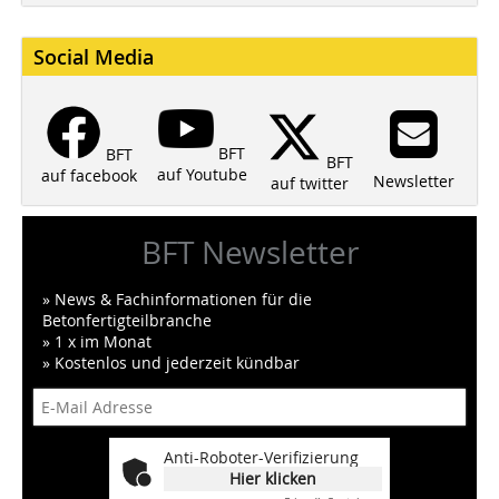
Social Media
BFT
BFT
BFT
auf Youtube
auf facebook
Newsletter
auf twitter
BFT Newsletter
» News & Fachinformationen für die
Betonfertigteilbranche
» 1 x im Monat
» Kostenlos und jederzeit kündbar
Anti-Roboter-Verifizierung
Hier klicken